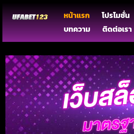
หน้าแรก
โปรโมชั่น
บทความ
ติดต่อเรา