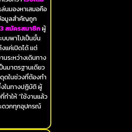
ู้เล่นมองหาเสมอคือ
่าข้อมูลสำคัญถูก
3 สมัครสมาชิก
ผู้
ระบบพาไปเป็นขั้น
งแค่เปิดได้ แต่
งานระหว่างเดินทาง
ี้เป็นมาตรฐานเดียว
ะดุดในช่วงที่ต้องทำ
ในทางปฏิบัติ ผู้
ี่ทำให้ “ใช้งานแล้ว
สะดวกทุกอุปกรณ์