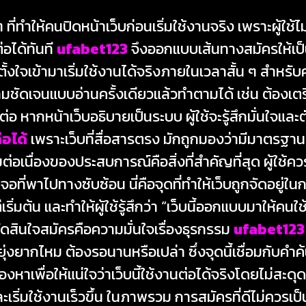
ห้คนปิดหน้าเว็บก่อนเริ่มใช้งานจริง เพราะผู้ใช้ไม
่อได้ทันที
ufabet123
จึงออกแบบเส้นทางสมัครให้เป็น
ั้งใจเข้ามาเริ่มใช้งานได้จริงภายในเวลาสั้น ๆ สำหรับ
ามชัดเจนแบบอ่านครั้งเดียวแล้วทำตามได้ เช่น ต้องเตร
หากหน้าเว็บอธิบายเป็นระบบ ผู้ใช้จะรู้สึกมั่นใจและตัด
ือได้
เพราะเว็บที่สื่อสารตรง มักถูกมองว่ามีมาตรฐานแล
่อเนื่องของประสบการณ์คือสิ่งที่สำคัญที่สุด ผู้ใช้ควร
จอที่พาไปทางซับซ้อน นี่คือจุดที่ทำให้เว็บถูกจัดอยู่ในก
มต้น และทำให้ผู้ใช้รู้สึกว่า “เว็บนี้ออกแบบมาให้คนใช
ารตัดสินใจสมัครคือความมั่นใจเรื่องธุรกรรม
ufabet123
ยุ่งยากไหม ต้องรอนานหรือเปล่า ซึ่งจุดนี้เชื่อมกับคำค
นมองหาเพื่อให้แน่ใจว่าเว็บนี้ใช้งานต่อได้จริงโดยไม่สะ
ละเริ่มใช้งานเร็วขึ้น ในภาพรวม การสมัครที่ดีไม่คว