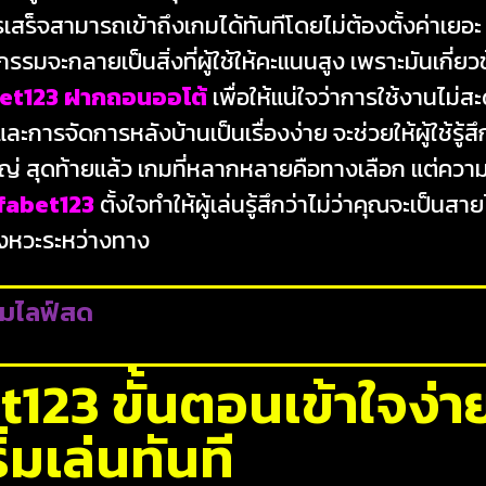
เสร็จสามารถเข้าถึงเกมได้ทันทีโดยไม่ต้องตั้งค่าเยอะ 
กรรมจะกลายเป็นสิ่งที่ผู้ใช้ให้คะแนนสูง เพราะมันเกี่ย
et123 ฝากถอนออโต้
เพื่อให้แน่ใจว่าการใช้งานไม่ส
ละการจัดการหลังบ้านเป็นเรื่องง่าย จะช่วยให้ผู้ใช้รู้สึก
อดูใหญ่ สุดท้ายแล้ว เกมที่หลากหลายคือทางเลือก แต่คว
fabet123
ตั้งใจทำให้ผู้เล่นรู้สึกว่าไม่ว่าคุณจะเป็น
จังหวะระหว่างทาง
เกมไลฟ์สด
123 ขั้นตอนเข้าใจง่า
ริ่มเล่นทันที