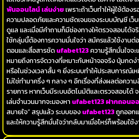
พันออนไลน์ เล่นง่าย
เพราะถ้าเว็บทำให้ผู้ใช้ต้อง
ความปลอดภัยและความชัดเจนของระบบบัญชี เว็บที
ดูแล และเมื่อมีคำถามก็มีช่องทางให้ตรวจสอบได้จร
ใช้กลุ่มนี้ต้องการความมั่นใจว่า สมัครแล้วใช้งานต่
ตอนและสื่อสารชัด
ufabet123
ความรู้สึกมั่นใจจะเ
หมายถึงการจัดวางที่เหมาะกับหน้าจอจริง ปุ่มกด
หรือในช่วงเวลาสั้น ๆ ยิ่งระบบทำให้ประสบการณ์เหมือ
ไม่ใช่ทำมาครึ่ง ๆ กลาง ๆ อีกเรื่องที่ส่งผลต่อควา
รายการ หากเว็บมีระบบอัตโนมัติและตรวจสอบได้ จะช
เล่นจำนวนมากจะมองหา
ufabet123 ฝากถอนออ
สบายใจ” สรุปแล้ว ระบบของ
ufabet123
ถูกออกแบ
และให้ความรู้สึกมั่นใจว่ากลับมาเมื่อไหร่ก็พร้อมใช้ง