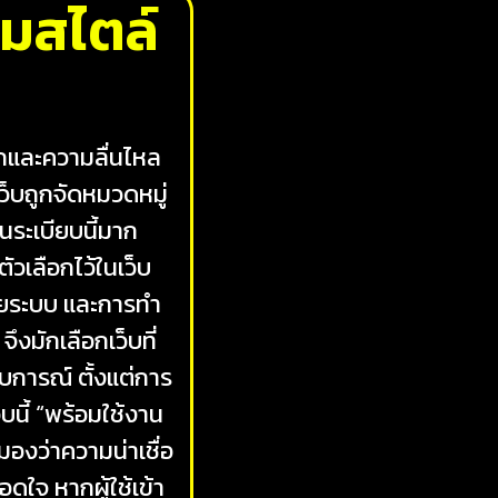
ามสไตล์
อกและความลื่นไหล
ว็บถูกจัดหมวดหมู่
นระเบียบนี้มาก
ัวเลือกไว้ในเว็บ
ายระบบ และการทำ
จึงมักเลือกเว็บที่
สบการณ์ ตั้งแต่การ
็บนี้ “พร้อมใช้งาน
องว่าความน่าเชื่อ
อดใจ หากผู้ใช้เข้า