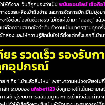
ทำให้กังวล เว็บที่ถูกมองว่าเป็น
พนันออนไลน์ เชื่อถือไ
งทางช่วยเหลือเข้าถึงง่าย และการจัดการบัญชีไม่ยุ่งย
ะจะใช้ต่อเนื่องในชีวิตจริง ไม่ใช่แค่เข้ามา “ลองดู” แล
สนุก แต่คือความสบายใจว่าเว็บทำงานเป็นมาตรฐานทุกครั้
้คล่อง และให้ความรู้สึกมั่นใจได้ตั้งแต่ครั้งแรกที่เข้าม
ียร รวดเร็ว รองรับกา
ุกอุปกรณ์
ๆ คือ “เข้าแล้วลื่นไหม” เพราะความหน่วงเพียงไม่กี่
เป็นหลัก ระบบของ
ufabet123
จึงถูกวางให้เน้นความเส
การเข้าสู่ระบบ การสลับเมนู และการเข้าถึงส่วนต่าง 
 และไม่ทำให้เสียจังหวะ ซึ่งเป็นหัวใจของประสบการณ์ที่ถ