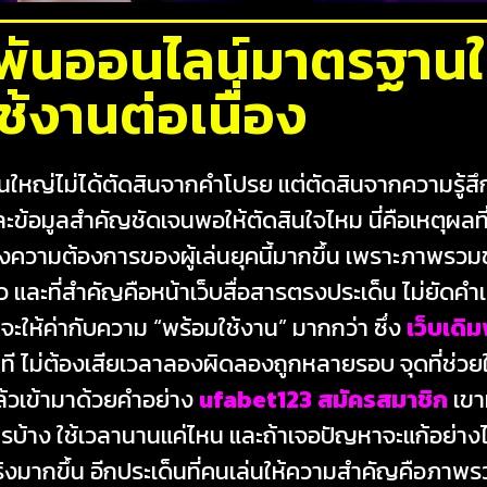
พันออนไลน์มาตรฐานใหม่
ใช้งานต่อเนื่อง
ใหญ่ไม่ได้ตัดสินจากคำโปรย แต่ตัดสินจากความรู้สึ
ละข้อมูลสำคัญชัดเจนพอให้ตัดสินใจไหม นี่คือเหตุผลที
ยงความต้องการของผู้เล่นยุคนี้มากขึ้น เพราะภาพรวมข
ด้ไว และที่สำคัญคือหน้าเว็บสื่อสารตรงประเด็น ไม่ยัด
มักจะให้ค่ากับความ “พร้อมใช้งาน” มากกว่า ซึ่ง
เว็บเดิ
ันที ไม่ต้องเสียเวลาลองผิดลองถูกหลายรอบ จุดที่ช่วยให้ผ
แล้วเข้ามาด้วยคำอย่าง
ufabet123 สมัครสมาชิก
เขา
ะไรบ้าง ใช้เวลานานแค่ไหน และถ้าเจอปัญหาจะแก้อย่าง
ริงมากขึ้น อีกประเด็นที่คนเล่นให้ความสำคัญคือภาพร