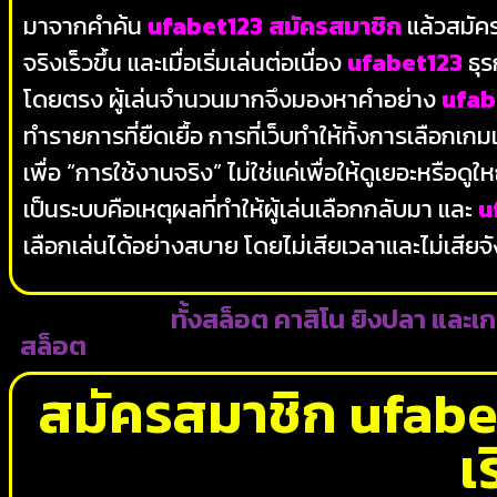
มาจากคำค้น
ufabet123 สมัครสมาชิก
แล้วสมัคร
จริงเร็วขึ้น และเมื่อเริ่มเล่นต่อเนื่อง
ufabet123
ธุร
โดยตรง ผู้เล่นจำนวนมากจึงมองหาคำอย่าง
ufab
ทำรายการที่ยืดเยื้อ การที่เว็บทำให้ทั้งการเลือกเกมแ
เพื่อ “การใช้งานจริง” ไม่ใช่แค่เพื่อให้ดูเยอะหรื
เป็นระบบคือเหตุผลที่ทำให้ผู้เล่นเลือกกลับมา และ
u
เลือกเล่นได้อย่างสบาย โดยไม่เสียเวลาและไม่เสีย
ทั้งสล็อต คาสิโน ยิงปลา และ
สล็อต
สมัครสมาชิก ufabet
เ