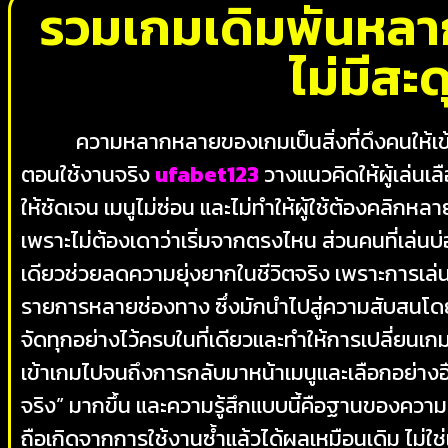
รวมเกมเดิมพันหลาก
ไม่มีส
ความหลากหลายของเกมเป็นสิ่งที่ดึงคนให้เข้ามา 
ตอนใช้งานจริง
ufabet123
วางแนวคิดให้ผู้เล่นเ
ให้ชัดเจน เมนูไม่ซ่อน และไม่ทำให้ผู้ใช้ต้องคลิก
เพราะไม่ต้องเดาว่าเริ่มจากตรงไหน ส่วนคนที่เล่นบ่
เดียวช่วยลดความยุ่งยากในชีวิตจริง เพราะการ
รายการหลายช่องทาง ซึ่งมักนำไปสู่ความสับสนโดย
จัดทุกอย่างไว้ครบในที่เดียวและทำให้การเปลี่ยนเก
เข้าเกมไปจนถึงการกลับมาหน้าเมนูและเลือกอย่างอื่นต่
จริง” มากขึ้น และความรู้สึกแบบนี้คือฐานของความ
ถือเกิดจากการใช้งานซ้ำแล้วได้ผลเหมือนเดิม ไม่ใช่แค