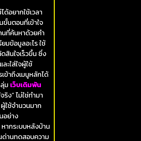
่ได้อยากใช้เวลา
ขั้นตอนที่เข้าใจ
คนที่ค้นหาด้วยคำ
ียมข้อมูลอะไร ใช้
สินใจเร็วขึ้น ซึ่ง
ะใส่ใจผู้ใช้
เข้าถึงเมนูหลักได้
ลุ่ม
เว็บเดิมพัน
้จริง” ไม่ใช่ทำมา
ผู้ใช้จำนวนมาก
้นอย่าง
ดุด หากระบบหลังบ้าน
รเป็นด่านทดสอบความ